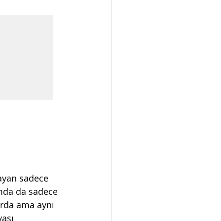
ayan sadece 
umda da sadece 
larda ama aynı 
yası 