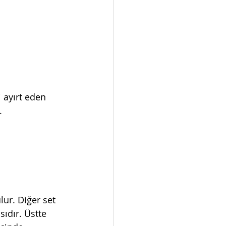
i ayırt eden 
.
ur. Diğer set 
ıdır. Üstte 