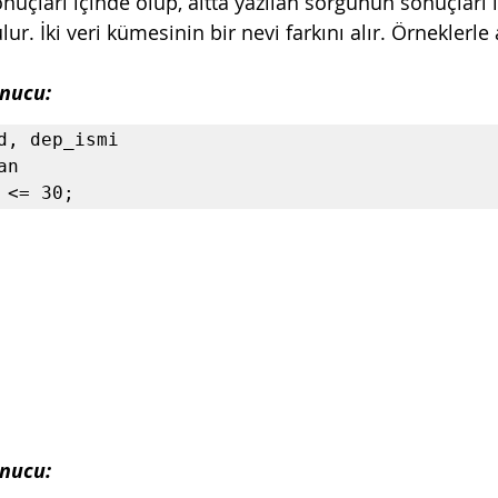
nuçları içinde olup, altta yazılan sorgunun sonuçları 
ur. İki veri kümesinin bir nevi farkını alır. Örneklerle
onucu:
d, dep_ismi

n

 <= 30;
onucu: