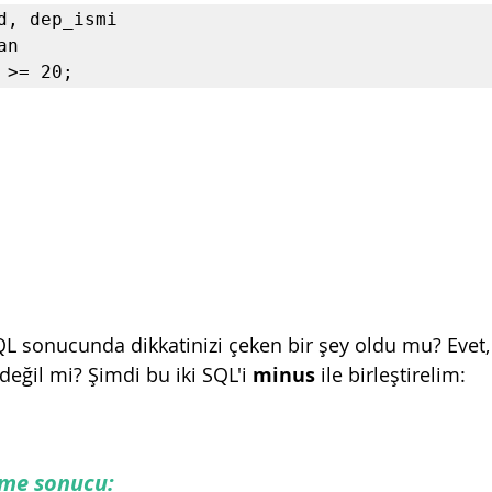
d, dep_ismi

n

 >= 20;
QL sonucunda dikkatinizi çeken bir şey oldu mu? Evet, 
 değil mi? Şimdi bu iki SQL'i 
minus 
ile birleştirelim:
irme sonucu: