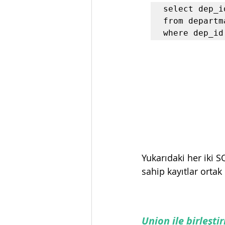
select dep_i
from departma
where dep_id
Yukarıdaki her iki S
sahip kayıtlar ortak
Union ile birleşt