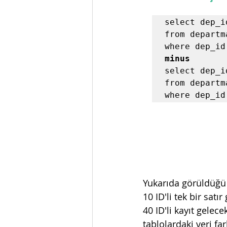
select dep_i
from departma
minus
select dep_i
from departma
where dep_id
Yukarıda görüldüğü
10 ID'li tek bir sat
40 ID'li kayıt gelecek
tablolardaki veri far