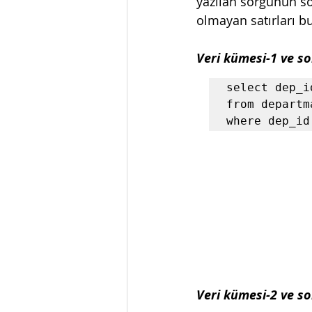
yazılan sorgunun so
olmayan satırları bul
Veri kümesi-1 ve s
select dep_i
from departma
where dep_id
Veri kümesi-2 ve s