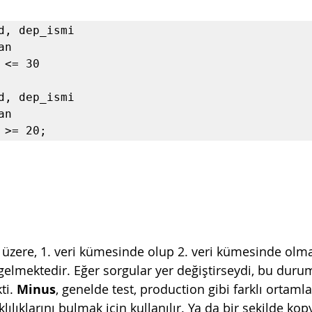
d, dep_ismi

n

d, dep_ismi

n

 >= 20;
 üzere, 1. veri kümesinde olup 2. veri kümesinde olm
ır gelmektedir. Eğer sorgular yer değiştirseydi, bu dur
ti. 
Minus
, genelde test, production gibi farklı ortam
klılıklarını bulmak için kullanılır. Ya da bir şekilde kop