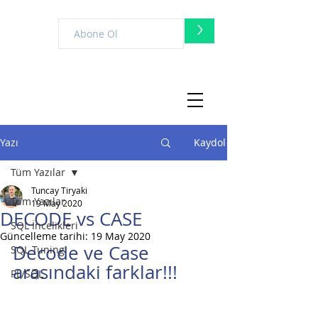
>
Yazı
Kaydol
Tüm Yazılar
Tuncay Tiryaki
Tüm Yazılar
19 May 2020
DECODE vs CASE
SQL İncelikleri
Güncelleme tarihi:
19 May 2020
Decode ve Case 
SQL Tuning
arasındaki farklar!!!
PL/SQL