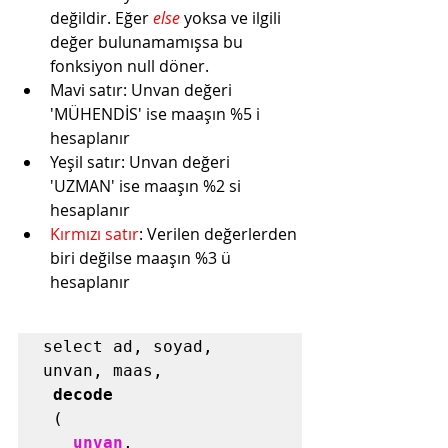
değildir. Eğer 
else 
yoksa ve ilgili 
değer bulunamamışsa bu 
fonksiyon 
null 
döner.
Mavi satır
: Unvan değeri 
'MÜHENDİS' ise maaşın %5 i 
hesaplanır
Yeşil satır
: Unvan değeri 
'UZMAN' ise maaşın %2 si 
hesaplanır
Kırmızı satır
: Verilen değerlerden 
biri değilse maaşın %3 ü 
hesaplanır
select ad, soyad, 
unvan, maas, 

decode
 (

unvan
, 
