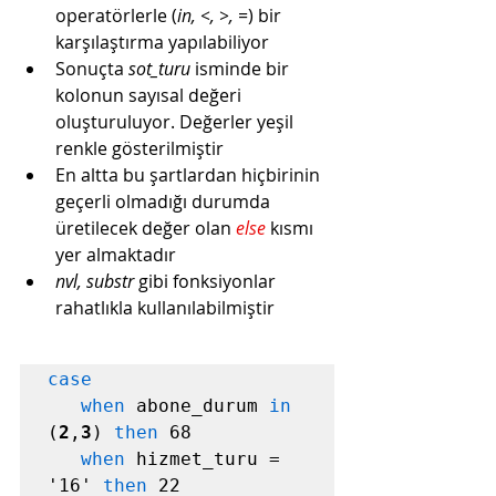
operatörlerle (
in, <, >, =
) bir 
karşılaştırma yapılabiliyor
Sonuçta 
sot_turu 
isminde bir 
kolonun sayısal değeri 
oluşturuluyor. Değerler 
yeşil 
renkle gösterilmiştir
En altta bu şartlardan hiçbirinin 
geçerli olmadığı durumda 
üretilecek değer olan 
else 
kısmı 
yer almaktadır
nvl, substr
 gibi fonksiyonlar 
rahatlıkla kullanılabilmiştir
case
when
 abone_durum 
in
(
2
,
3
) 
then
68
when
 hizmet_turu = 
'16' 
then
22