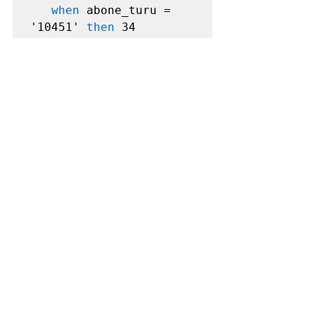
when
 abone_turu = 
'10451' 
then
34
when
substr(abone_turu,
1
,
1
) 
in
 ('2','8') 
then
35
when
nvl(sot_tarih_grubu,
0
) 
= 
2
then
89
when
 abone_sayisi < 
1000
then
45
else 
60
end
 sot_turu
Sonuç olarak, yukarıdaki son örnekte 
de görüldüğü 
Case 
ifadesinin 
üstünlüğü ve kabiliyetleri, 
Decode 
fonksiyonu ile karşılaştırılamaz bile. 
Ama yine de basit karşılaştırmalar 