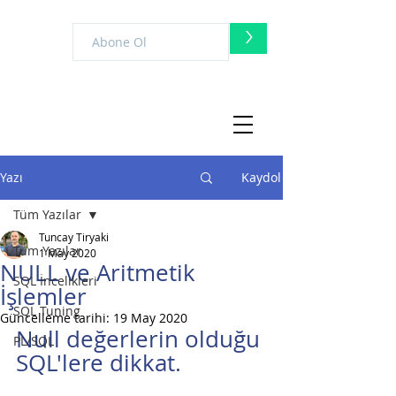
>
Yazı
Kaydol
Tüm Yazılar
Tuncay Tiryaki
Tüm Yazılar
1 May 2020
NULL ve Aritmetik
SQL İncelikleri
İşlemler
SQL Tuning
Güncelleme tarihi:
19 May 2020
Null değerlerin olduğu 
PL/SQL
SQL'lere dikkat.