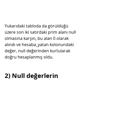
Yukarıdaki tabloda da görüldüğü 
üzere son iki satırdaki prim alanı null 
olmasına karşın, bu alan 0 olarak 
alındı ve hesaba_yatan kolonundaki 
değer, null değerinden kurtularak 
doğru hesaplanmış oldu.
2) Null değerlerin 
güncellenmesi:
Bu çok tercih edilen bir yöntem 
olmasa da null değerli kayıtlar tek 
seferde güncellenerek sonuçların 
düzgün görünmesi sağlanabilir. 