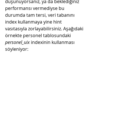
düşünüyorsanız, ya da beklediğiniz 
performansı vermediyse bu 
durumda tam tersi, veri tabanını 
index kullanmaya yine 
hint
vasıtasıyla zorlayabilirsiniz. Aşağıdaki 
örnekte personel tablosundaki 
personel_uix
 indexinin kullanması 
söyleniyor:
select * /*+ 
index(ps 
personel_uix)
 */ from 
personel ps

where sicil_no = 1342
Sonuç olarak
: Tablonuzun, 
sorgunuzun, veri tabanınızın ve hatta 
sunucunuzun durumuna göre index 