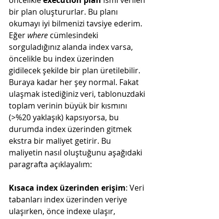
öncelikle 
execution plan
 ismi verilen 
bir plan oluştururlar. Bu planı 
okumayı iyi bilmenizi tavsiye ederim. 
Eğer 
where 
cümlesindeki 
sorguladığınız alanda index varsa, 
öncelikle bu index üzerinden 
gidilecek şekilde
 bir plan üretilebilir. 
Buraya kadar her şey normal. Fakat 
ulaşmak istediğiniz veri, tablonuzdaki 
toplam verinin büyük bir kısmını 
(
>%20 yaklaşık
) kapsıyorsa, bu 
durumda index üzerinden gitmek 
ekstra bir maliyet getirir. Bu 
maliyetin nasıl oluştuğunu aşağıdaki 
paragrafta açıklayalım:
Kısaca index üzerinden erişim
: Veri 
tabanları index üzerinden veriye 
ulaşırken, önce indexe ulaşır, 