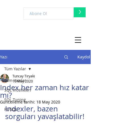
>
Yazı
Kaydol
Tüm Yazılar
Tuncay Tiryaki
Tüm Yazılar
16 May 2020
Index her zaman hız katar
SQL İncelikleri
mı?
SQL Tuning
Güncelleme tarihi:
18 May 2020
Indexler, bazen 
PL/SQL
sorguları yavaşlatabilir!