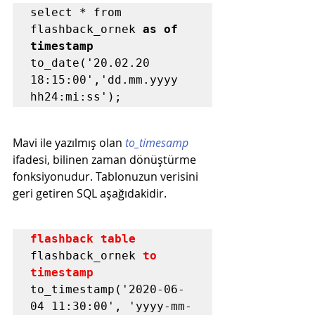
select * from 
flashback_ornek 
as of 
timestamp
to_date('20.02.20 
18:15:00','dd.mm.yyyy 
hh24:mi:ss');
Mavi ile yazılmış olan 
to_timesamp
ifadesi, bilinen zaman dönüştürme 
fonksiyonudur. Tablonuzun verisini 
geri getiren SQL aşağıdakidir.
flashback table
flashback_ornek 
to 
timestamp
to_timestamp
('2020-06-
04 11:30:00', 'yyyy-mm-