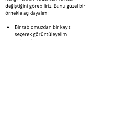
değiştiğini görebiliriz. Bunu güzel bir 
örnekle açıklayalım:
Bir tablomuzdan bir kayıt 
seçerek görüntüleyelim
Sube_adi
 kolonundaki veriyi 
2 kez 
farklı değerlerle güncelleyelim
 ve 
commit edelim
Son olarak özel ve farklı bir SQL 
ile bu değişimi izleyelim
select * from 
mudurluk_sube where 
sube_kodu = 3;