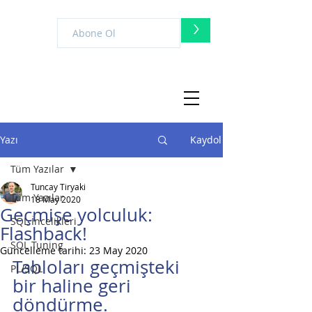
>
Yazı
Kaydol
Tüm Yazılar
Tuncay Tiryaki
Tüm Yazılar
18 May 2020
Geçmişe yolculuk:
SQL İncelikleri
Flashback!
SQL Tuning
Güncelleme tarihi:
23 May 2020
Tabloları geçmişteki 
PL/SQL
bir haline geri 
döndürme.