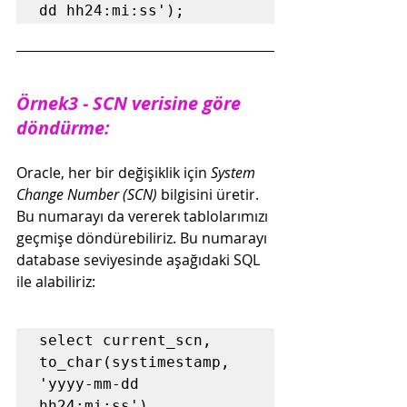
Örnek3 - SCN verisine göre 
döndürme:
Oracle, her bir değişiklik için 
System 
Change Number (SCN)
 bilgisini üretir. 
Bu numarayı da vererek tablolarımızı 
geçmişe döndürebiliriz. Bu numarayı 
database seviyesinde aşağıdaki SQL 
ile alabiliriz:
select current_scn, 
to_char(systimestamp, 
'yyyy-mm-dd 
hh24:mi:ss')
