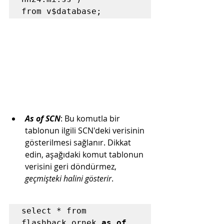
from v$database;
As of SCN
: Bu komutla bir 
tablonun ilgili SCN'deki verisinin 
gösterilmesi sağlanır. Dikkat 
edin, aşağıdaki komut tablonun 
verisini geri döndürmez, 
geçmişteki halini gösterir
.
select * from 
flashback_ornek 
as of 